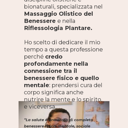
bionaturali, specializzata nel
Massaggio Olistico del
Benessere
e nella
Riflessologia Plantare.
Ho scelto di dedicare il mio
tempo a questa professione
perché
credo
profondamente nella
connessione tra il
benessere fisico e quello
mentale
: prendersi cura del
corpo significa anche
nutrire la mente e lo spirito,
e viceversa.
“La salute è uno stato di completo
benessere fisico, mentale, sociale