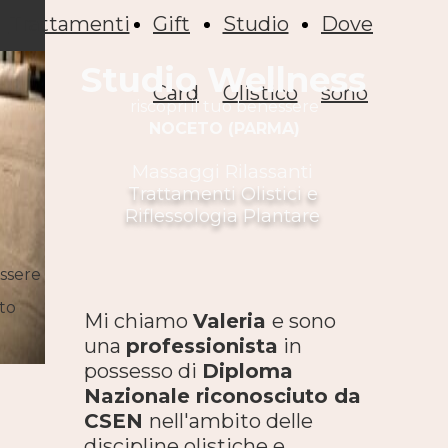
Trattamenti
Gift
Studio
Dove
Studio Wellness
Card
Olistico
sono
riscopri
il tuo benessere
NOCETO (PARMA)
Massaggi Rilassanti
Trattamenti Olistici e
Riflessologia Plantare
essere
eto
Mi chiamo
Valeria
e sono
una
professionista
in
possesso di
Diploma
Nazionale riconosciuto da
CSEN
nell'ambito delle
discipline olistiche e